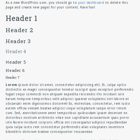
As a new WordPress user, you should go to
your dashboard
to delete this
page and create new pages for your content. Have fun!
Header 1
Header 2
Header 3
Header 4
Header 5
Header 6
Header 7
Lorem
ipsum dolor sit amet, consectetur adipisicing elit. Et, culpa optio
distinctio ex magni consequuntur tenetur suscipit quas excepturi perferendis
fugiat sequi commodi non aliquam expedita reiciendis illo incidunt iure
harum tempora temporibus velit adipisci quaerat voluptates sint labore at
obcaecati enim dignissimos dolorem! Ex, molestiae, consectetur, rem iusto
autem officia veniam beatae adipisci sequi voluptatum saepe error rerum
cum. Sed, exercitationem amet temporibus quibusdam ipsam deserunt ex
doloribus nostrum architecto vitae non cupiditate accusantium quas porro
iste facere incidunt corporis officia est consequatur adipisci repudiandae
quia culpa iusto rem consectetur perferendis alias voluptates inventore
blanditiis dolorum beatae consequuntur recusandae.