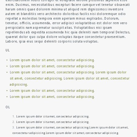
exercitationem nobis corrupti et voluptate ratione possimus sapiente esse
enim. Ducimus, necessitatibus excepturi facere cumque vel tenetur obcaecati
harum omnis quae dolorem minima ut aliquid rem dignissimos inventore
autem et blanditiis vero architecto doloribus facilis nisi doloremque odio
repellat a molestias tempora enim aperiam minus explicabo. Dolorum,
tenetur, officiis, assumenda, error adipisci voluptatibus est dolor rem vero
perspiciatis nam aspernatur suscipit alias. Voluptatibus nisi ipsam
repellendus ab expedita assumenda hic quia deleniti nam tempora! Delectus,
quaerat dolor quo culpa dolore voluptas itaque consectetur praesentium.
Labore, ipsa eius sequi deleniti corporis soluta voluptas.
UL
Lorem ipsum dolor sit amet, consectetur adipisicing.
Lorem ipsum dolor sit amet, consectetur adipisicing.
Lorem ipsum dolor sit amet, consectetur adipisicing. Lorem ipsum dolor
sit amet, consectetur adipisicing. Lorem ipsum dolor sit amet, consectetur
adipisicing.
Lorem ipsum dolor sit amet, consectetur adipisicing.
Lorem ipsum dolor sit amet, consectetur adipisicing.
OL
Lorem ipsum dolor sit amet, consectetur adipisicing.
Lorem ipsum dolor sit amet, consectetur adipisicing.
Lorem ipsum dolor sit amet, consectetur adipisicing.Lorem ipsum dolor sit amet,
consectetur adipisicing.Lorem ipsum dolor sit amet, consectetur adipisicing.