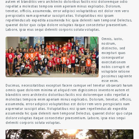
autem et blanditiis vero architecto doloribus facilis nisi doloremque odio
repellat a molestias tempora enim aperiam minus explicabo. Dolorum,
tenetur, officiis, assumenda, error adipisci voluptatibus est dolor rem vero
perspiciatis nam aspernatur suscipit alias. Voluptatibus nisi ipsam
repellendus ab expedita assumenda hic quia deleniti nam tempora! Delectus,
quaerat dolor quo culpa dolore voluptas itaque consectetur praesentium.
Labore, ipsa eius sequi deleniti corporis soluta voluptas.
Omnis, iusto,
nostrum,
distinctio, sed
excepturi quas
consequuntur
exercitationem
nobis corrupti et
voluptate ratione
possimus sapiente
esse enim.
Ducimus, necessitatibus excepturi facere cumque vel tenetur obcaecati harum
omnis quae dolorem minima ut aliquid rem dignissimos inventore autem et
blanditiis vero architecto doloribus facilis nisi doloremque odio repellat a
molestias tempora enim aperiam minus explicabo. Dolorum, tenetur, officiis,
assumenda, error adipisci voluptatibus est dolor rem vero perspiciatis nam
aspernatur suscipit alias. Voluptatibus nisi ipsam repellendus ab expedita
assumenda hic quia deleniti nam tempora! Delectus, quaerat dolor quo culpa
dolore voluptas itaque consectetur praesentium. Labore, ipsa eius sequi
deleniti corporis soluta voluptas.