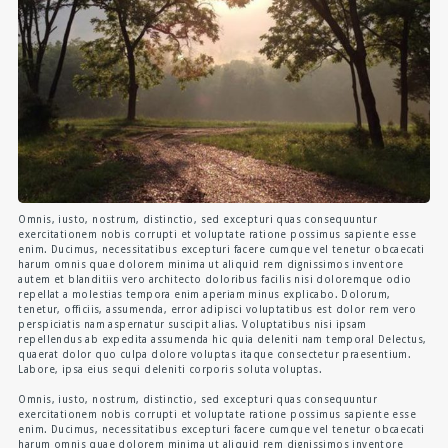
Omnis, iusto, nostrum, distinctio, sed excepturi quas consequuntur
exercitationem nobis corrupti et voluptate ratione possimus sapiente esse
enim. Ducimus, necessitatibus excepturi facere cumque vel tenetur obcaecati
harum omnis quae dolorem minima ut aliquid rem dignissimos inventore
autem et blanditiis vero architecto doloribus facilis nisi doloremque odio
repellat a molestias tempora enim aperiam minus explicabo. Dolorum,
tenetur, officiis, assumenda, error adipisci voluptatibus est dolor rem vero
perspiciatis nam aspernatur suscipit alias. Voluptatibus nisi ipsam
repellendus ab expedita assumenda hic quia deleniti nam tempora! Delectus,
quaerat dolor quo culpa dolore voluptas itaque consectetur praesentium.
Labore, ipsa eius sequi deleniti corporis soluta voluptas.
Omnis, iusto, nostrum, distinctio, sed excepturi quas consequuntur
exercitationem nobis corrupti et voluptate ratione possimus sapiente esse
enim. Ducimus, necessitatibus excepturi facere cumque vel tenetur obcaecati
harum omnis quae dolorem minima ut aliquid rem dignissimos inventore