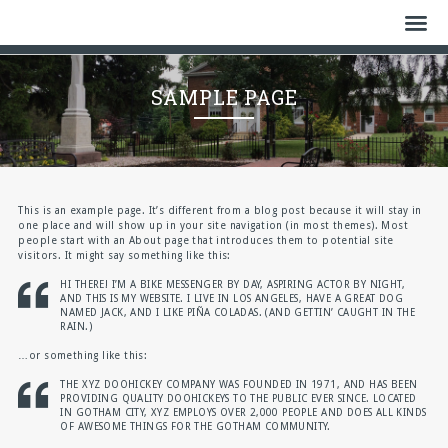
Home
SAMPLE PAGE
Who We Are
History
Watch
This is an example page. It’s different from a blog post because it will stay in
one place and will show up in your site navigation (in most themes). Most
people start with an About page that introduces them to potential site
Give
visitors. It might say something like this:
HI THERE! I’M A BIKE MESSENGER BY DAY, ASPIRING ACTOR BY NIGHT,
AND THIS IS MY WEBSITE. I LIVE IN LOS ANGELES, HAVE A GREAT DOG
Events
NAMED JACK, AND I LIKE PIÑA COLADAS. (AND GETTIN’ CAUGHT IN THE
RAIN.)
Cemetery
…or something like this:
THE XYZ DOOHICKEY COMPANY WAS FOUNDED IN 1971, AND HAS BEEN
Gallery
PROVIDING QUALITY DOOHICKEYS TO THE PUBLIC EVER SINCE. LOCATED
IN GOTHAM CITY, XYZ EMPLOYS OVER 2,000 PEOPLE AND DOES ALL KINDS
OF AWESOME THINGS FOR THE GOTHAM COMMUNITY.
Bulletin & News