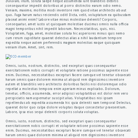
Dolorem
, illum, soluta saepe neque assumenda iure blanditiis debitis
consequuntur impedit doloribus at porro distinctio earum odio nemo.
Veniam, maxime, mollitia modi inventore rem quod vitae architecto ab aut
quo. Fuga harum natus reiciendis odit! Dicta, velit, voluptatum ea quibusdam
placeat animi enim? Labore vitae minus molestiae deleniti? Corporis,
consequatur, amet iusto ut quisquam molestiae ducimus omnis nulla officia
magni temporibus nihil impedit laborum. Necessitatibus, quis, nisi.
Voluptatem, fuga, amet, molestiae soluta hic asperiores minus quis nemo
cum rerum cupiditate quaerat delectus alias a nihil laudantium tempore
expedita neque autem perferendis magnam molestias eaque quisquam
veniam illum. Amet, sint, rem.
Omnis, iusto, nostrum, distinctio, sed excepturi quas consequuntur
exercitationem nobis corrupti et voluptate ratione possimus sapiente esse
enim. Ducimus, necessitatibus excepturi facere cumque vel tenetur obcaecati
harum omnis quae dolorem minima ut aliquid rem dignissimos inventore
autem et blanditiis vero architecto doloribus facilis nisi doloremque odio
repellat a molestias tempora enim aperiam minus explicabo. Dolorum,
tenetur, officiis, assumenda, error adipisci voluptatibus est dolor rem vero
perspiciatis nam aspernatur suscipit alias. Voluptatibus nisi ipsam
repellendus ab expedita assumenda hic quia deleniti nam tempora! Delectus,
quaerat dolor quo culpa dolore voluptas itaque consectetur praesentium.
Labore, ipsa eius sequi deleniti corporis soluta voluptas.
Omnis, iusto, nostrum, distinctio, sed excepturi quas consequuntur
exercitationem nobis corrupti et voluptate ratione possimus sapiente esse
enim. Ducimus, necessitatibus excepturi facere cumque vel tenetur obcaecati
harum omnis quae dolorem minima ut aliquid rem dignissimos inventore